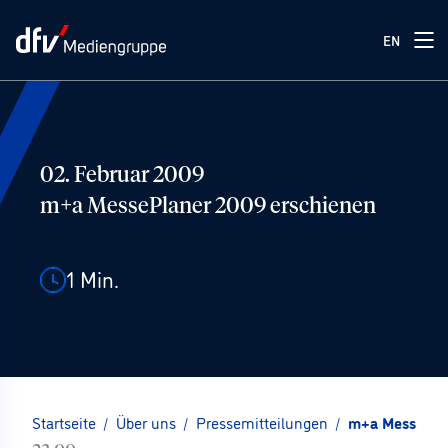
EN
02. Februar 2009
m+a MessePlaner 2009 erschienen
1
Min.
Startseite
/
Über uns
/
Pressemitteilungen
/
m+a MessePla