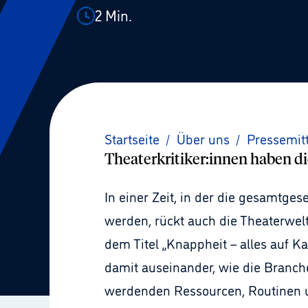
2
Min.
Startseite
/
Über uns
/
Pressemit
Theaterkritiker:innen haben di
In einer Zeit, in der die gesamtg
werden, rückt auch die Theaterwel
dem Titel „Knappheit – alles auf K
damit auseinander, wie die Branc
werdenden Ressourcen, Routinen u