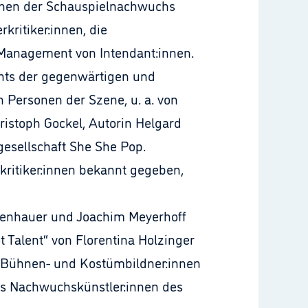
denen der Schauspielnachwuchs
kritiker:innen, die
-Management von Intendant:innen.
hts der gegenwärtigen und
 Personen der Szene, u. a. von
istoph Gockel, Autorin Helgard
gesellschaft She She Pop.
ritiker:innen bekannt gegeben,
lenhauer und Joachim Meyerhoff
t Talent“ von Florentina Holzinger
s Bühnen- und Kostümbildner:innen
Als Nachwuchskünstler:innen des