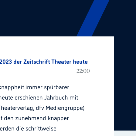
2023 der Zeitschrift Theater heute
22:00
nknappheit immer spürbarer
 heute erschienen Jahrbuch mit
 Theaterverlag, dfv Mediengruppe)
mit den zunehmend knapper
rden die schrittweise