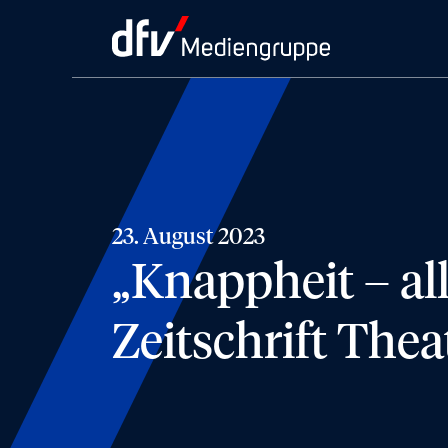
23. August 2023
„Knappheit – al
Zeitschrift Thea