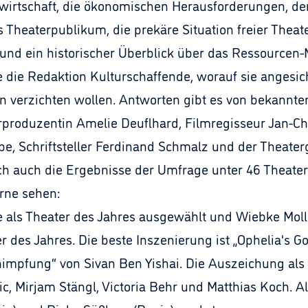
ufwirtschaft, die ökonomischen Herausforderungen, 
heaterpublikum, die prekäre Situation freier Theater
nd ein historischer Überblick über das Ressourcen
die Redaktion Kulturschaffende, worauf sie angesic
verzichten wollen. Antworten gibt es von bekannten
produzentin Amelie Deuflhard, Filmregisseur Jan-Chr
e, Schriftsteller Ferdinand Schmalz und der Theater
 auch die Ergebnisse der Umfrage unter 46 Theaterk
rne sehen:
e als Theater des Jahres ausgewählt und Wiebke Mol
 des Jahres. Die beste Inszenierung ist „Ophelia's Go
impfung“ von Sivan Ben Yishai. Die Auszeichung al
ic, Mirjam Stängl, Victoria Behr und Matthias Koch. 