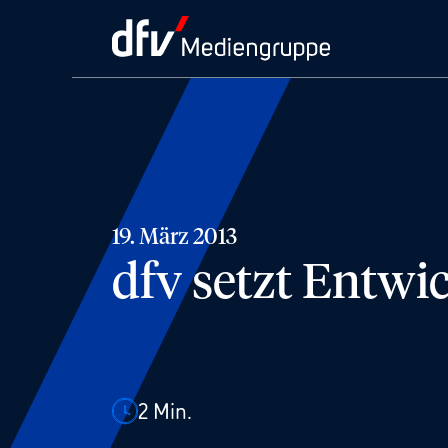
19. März 2013
dfv setzt Entwi
2
Min.