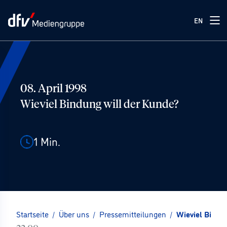
EN
08. April 1998
Wieviel Bindung will der Kunde?
1
Min.
Startseite
/
Über uns
/
Pressemitteilungen
/
Wieviel Bindu