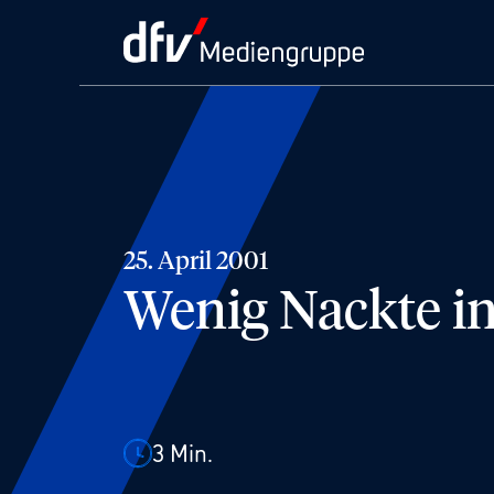
25. April 2001
Wenig Nackte i
3
Min.