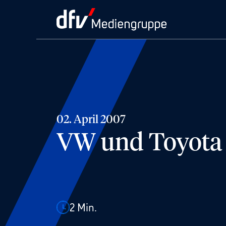
02. April 2007
VW und Toyota
2
Min.