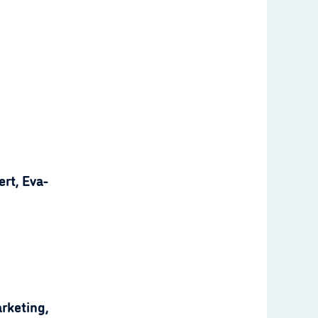
rt, Eva-
rketing,