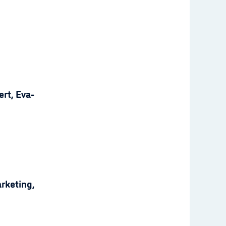
rt, Eva-
rketing,