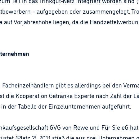
 Teil in das Trinkgut-Netz integriert worden sind (1
ttbewerbern – aufgegeben oder zusammengelegt. Tr
a auf Vorjahreshöhe liegen, da die Handzettelwerbun
nternehmen
 Facheinzelhändlern gibt es allerdings bei den Ver
st die Kooperation Getränke Experte nach Zahl der L
 in der Tabelle der Einzelunternehmen aufgeführt.
kaufsgesellschaft GVG von Rewe und Für Sie eG hat 
stet (Platz 2). 2011 stieß die aus drei Unternehmen