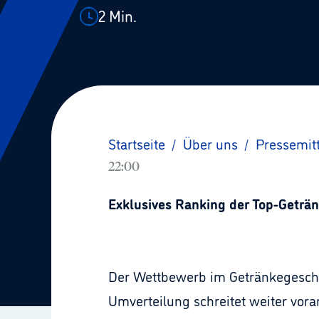
2
Min.
Startseite
/
Über uns
/
Pressemit
22:00
Exklusives Ranking der Top-Geträ
Der Wettbewerb im Getränkegeschäf
Umverteilung schreitet weiter voran