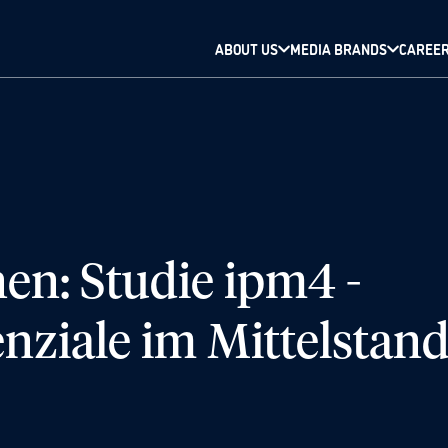
ABOUT US
MEDIA BRANDS
CAREE
en: Studie ipm4 -
enziale im Mittelstan