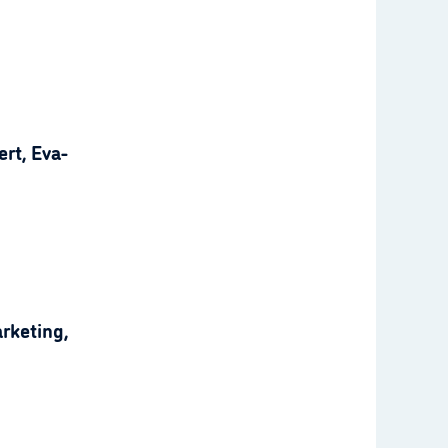
rt, Eva-
rketing,