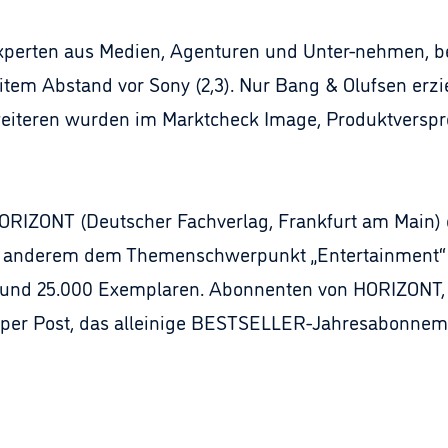
xperten aus Medien, Agenturen und Unter-nehmen, b
eitem Abstand vor Sony (2,3). Nur Bang & Olufsen erzie
eiteren wurden im Marktcheck Image, Produktverspre
IZONT (Deutscher Fachverlag, Frankfurt am Main) er
r anderem dem Themenschwerpunkt „Entertainment“ u
i rund 25.000 Exemplaren. Abonnenten von HORIZONT,
 per Post, das alleinige BESTSELLER-Jahresabonneme