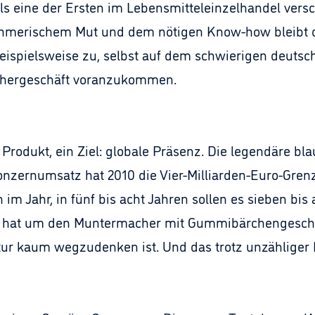
Als eine der Ersten im Lebensmitteleinzelhandel ver
ehmerischem Mut und dem nötigen Know-how bleibt 
beispielsweise zu, selbst auf dem schwierigen deutsc
chergeschäft voranzukommen.
Produkt, ein Ziel: globale Präsenz. Die legendäre bla
onzernumsatz hat 2010 die Vier-Milliarden-Euro-Gren
 im Jahr, in fünf bis acht Jahren sollen es sieben bis 
e hat um den Muntermacher mit Gummibärchengeschm
tur kaum wegzudenken ist. Und das trotz unzähliger