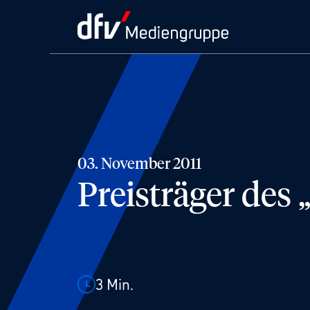
03. November 2011
Preisträger des
3
Min.