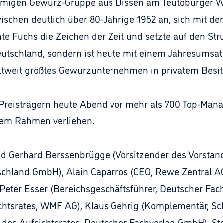
namigen Gewürz-Gruppe aus Dissen am Teutoburger W
wischen deutlich über 80-Jährige 1952 an, sich mit d
te Fuchs die Zeichen der Zeit und setzte auf den St
Deutschland, sondern ist heute mit einem Jahresumsa
ltweit größtes Gewürzunternehmen in privatem Besit
Preisträgern heute Abend vor mehr als 700 Top-Mana
chem Rahmen verliehen.
ind Gerhard Berssenbrügge (Vorsitzender des Vorstan
chland GmbH), Alain Caparros (CEO, Rewe Zentral AG
 Peter Esser (Bereichsgeschäftsführer, Deutscher Fac
sichtsrates, WMF AG), Klaus Gehrig (Komplementär,
 des Aufsichtsrates, Deutscher Fachverlag GmbH), St