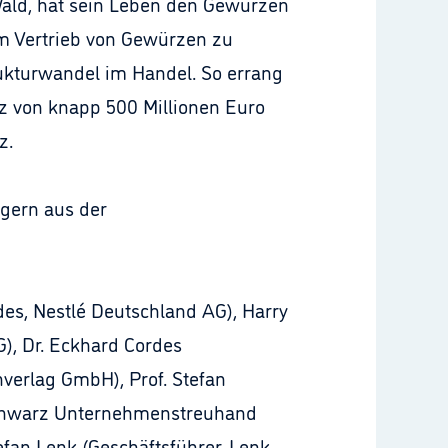
ald, hat sein Leben den Gewürzen
em Vertrieb von Gewürzen zu
rukturwandel im Handel. So errang
tz von knapp 500 Millionen Euro
z.
gern aus der
des, Nestlé Deutschland AG), Harry
), Dr. Eckhard Cordes
hverlag GmbH), Prof. Stefan
 Schwarz Unternehmenstreuhand
efan Lenk (Geschäftsführer, Lenk