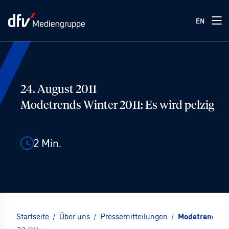
EN
24. August 2011
Modetrends Winter 2011: Es wird pelzig
2
Min.
Startseite
/
Über uns
/
Pressemitteilungen
/
Modetrends Wi