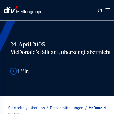
EN
24. April 2005
McDonald’s fällt auf, überzeugt aber nicht
1
Min.
Startseite
/
Über uns
/
Pressemitteilungen
/
McDonald’s fäl