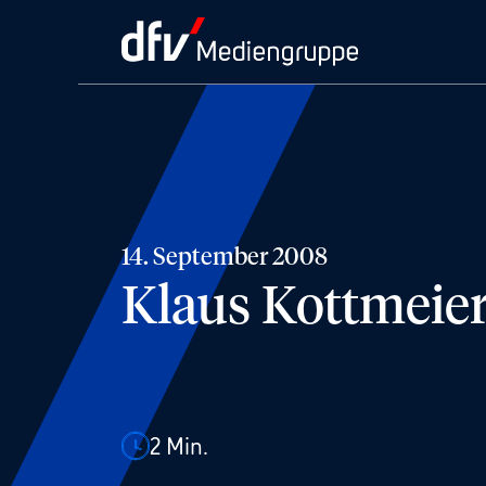
14. September 2008
Klaus Kottmeier
2
Min.