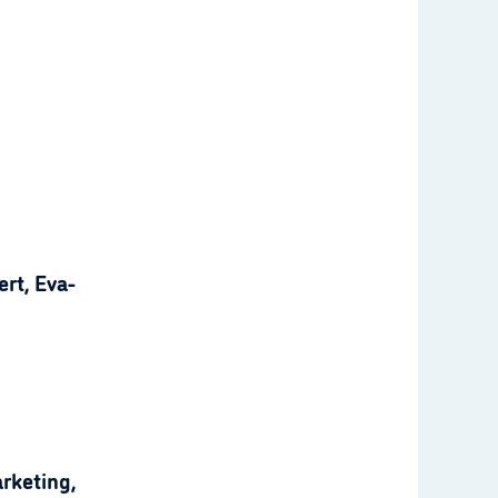
rt, Eva-
rketing,