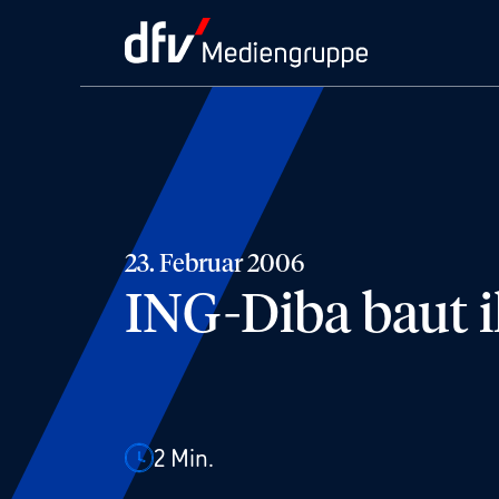
23. Februar 2006
ING-Diba baut 
2
Min.