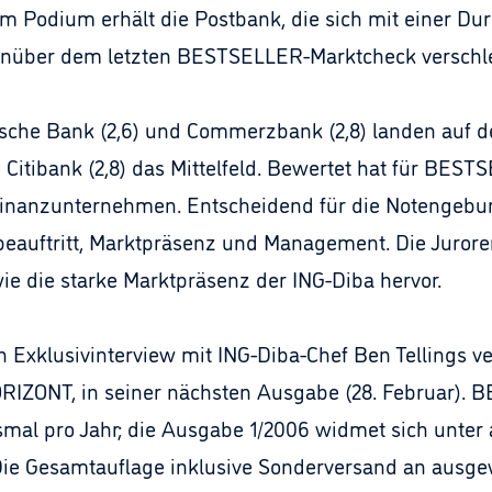
dem Podium erhält die Postbank, die sich mit einer Du
nüber dem letzten BESTSELLER-Marktcheck verschle
tsche Bank (2,6) und Commerzbank (2,8) landen auf de
Citibank (2,8) das Mittelfeld. Bewertet hat für BEST
inanzunternehmen. Entscheidend für die Notengebun
beauftritt, Marktpräsenz und Management. Die Jurore
 die starke Marktpräsenz der ING-Diba hervor.
in Exklusivinterview mit ING-Diba-Chef Ben Tellings 
RIZONT, in seiner nächsten Ausgabe (28. Februar). 
smal pro Jahr; die Ausgabe 1/2006 widmet sich unte
e Gesamtauflage inklusive Sonderversand an ausgew