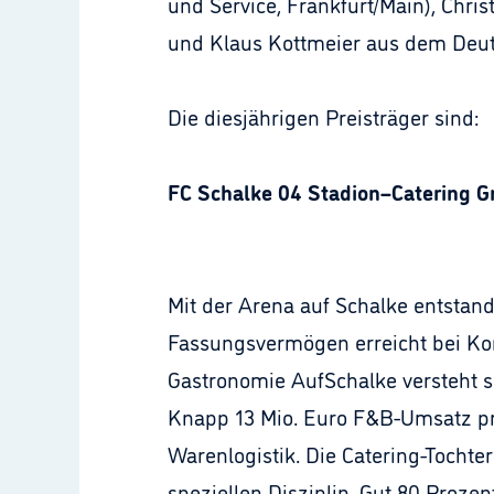
und Service, Frankfurt/Main), Chri
und Klaus Kottmeier aus dem Deut
Die diesjährigen Preisträger sind:
FC Schalke 04 Stadion–Catering 
Mit der Arena auf Schalke entstand
Fassungsvermögen erreicht bei Konz
Gastronomie AufSchalke versteht s
Knapp 13 Mio. Euro F&B-Umsatz pro
Warenlogistik. Die Catering-Tocht
speziellen Disziplin. Gut 80 Prozen