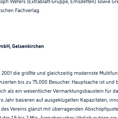
stoph Wefers (Extrablatt-Gruppe, Emsdetten) sowie Gr
schen Fachverlag.
GmbH, Gelsenkirchen
 2001 die größte und gleichzeitig modernste Multifun
erten bis zu 75.000 Besucher. Hauptsache ist und bl
ich als ein wesentlicher Vermarktungsbaustein für 
 Jahr basieren auf ausgeklügelten Kapazitäten, innov
er des Vereins glänzt mit überragenden Abschöpfquote
t der 1,5 bis 2 Mio. Arenabesucher jährlich nutzen ei