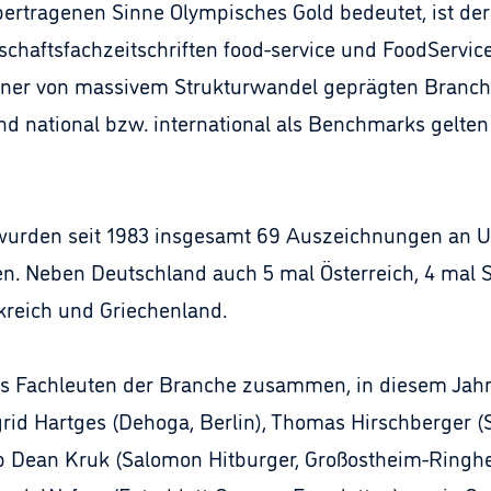
bertragenen Sinne Olympisches Gold bedeutet, ist der
chaftsfachzeitschriften food-service und FoodServic
iner von massivem Strukturwandel geprägten Branche
nd national bzw. international als Benchmarks gelten
n wurden seit 1983 insgesamt 69 Auszeichnungen an 
en. Neben Deutschland auch 5 mal Österreich, 4 mal S
kreich und Griechenland.
us Fachleuten der Branche zusammen, in diesem Jahr
rid Hartges (Dehoga, Berlin), Thomas Hirschberger (S
ip Dean Kruk (Salomon Hitburger, Großostheim-Ringhe