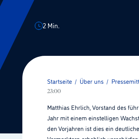
2
Min.
Startseite
/
Über uns
/
Pressemit
23:00
Matthias Ehrlich, Vorstand des füh
Jahr mit einem einstelligen Wachs
den Vorjahren ist dies ein deutlic
Vermarktern erheblich verschärfe