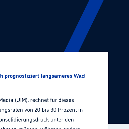
ch prognostiziert langsameres Wachstum im Online-
edia (UIM), rechnet für dieses
ngsraten von 20 bis 30 Prozent in
Konsolidierungsdruck unter den
innehmen müssen, während andere