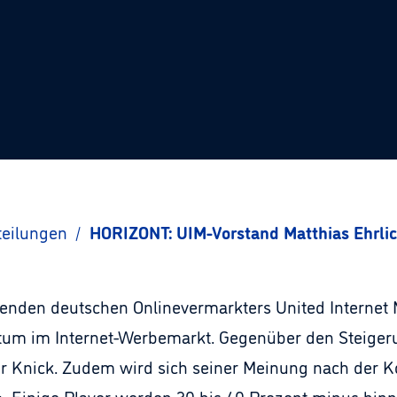
teilungen
/
HORIZONT: UIM-Vorstand Matthias Ehrli
renden deutschen Onlinevermarkters United Internet M
tum im Internet-Werbemarkt. Gegenüber den Steigeru
her Knick. Zudem wird sich seiner Meinung nach der 
n: „Einige Player werden 30 bis 40 Prozent minus h