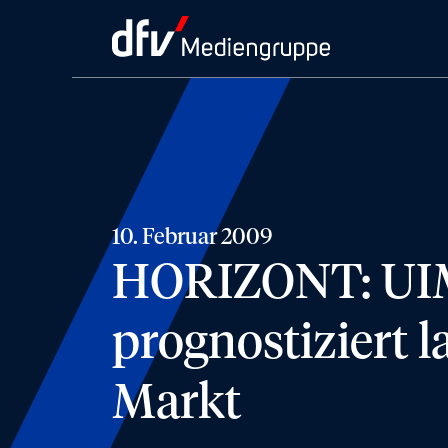
10. Februar 2009
HORIZONT: UIM-
prognostiziert
Markt