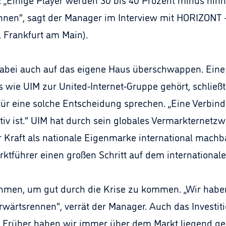
nnen“, sagt der Manager im Interview mit HORIZONT 
 Frankfurt am Main).
dabei auch auf das eigene Haus überschwappen. Ein
ie UIM zur United-Internet-Gruppe gehört, schließt 
für eine solche Entscheidung sprechen. „Eine Verbin
iv ist.“ UIM hat durch sein globales Vermarkternetz
 Kraft als nationale Eigenmarke international machba
ktführer einen großen Schritt auf dem international
hmen, um gut durch die Krise zu kommen. „Wir haben
rwärtsrennen“, verrät der Manager. Auch das Investi
 „Früher haben wir immer über dem Markt liegend gepl