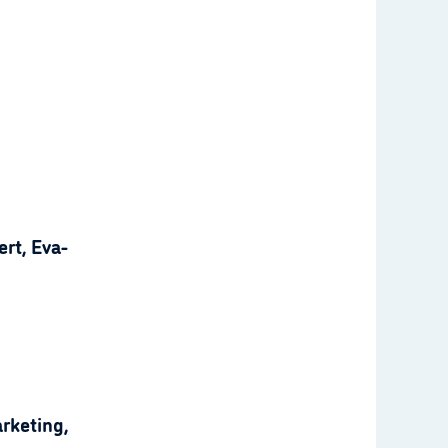
rt, Eva-
rketing,