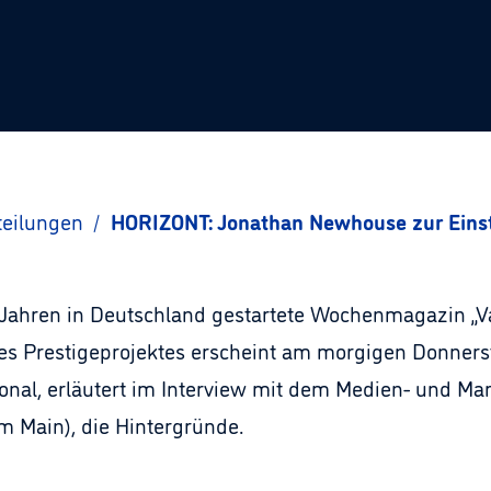
teilungen
/
HORIZONT: Jonathan Newhouse zur Einst
i Jahren in Deutschland gestartete Wochenmagazin „Va
des Prestigeprojektes erscheint am morgigen Donner
onal, erläutert im Interview mit dem Medien- und M
m Main), die Hintergründe.