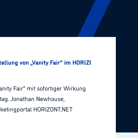
ellung von „Vanity Fair” im HORIZONT.NET-Interview
nity Fair“ mit sofortiger Wirkung
stag. Jonathan Newhouse,
arketingportal HORIZONT.NET