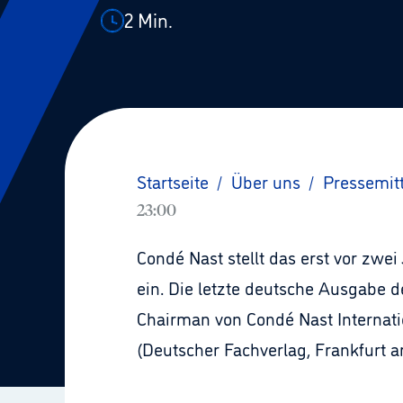
2
Min.
Startseite
/
Über uns
/
Pressemit
23:00
Condé Nast stellt das erst vor zwe
ein. Die letzte deutsche Ausgabe 
Chairman von Condé Nast Internati
(Deutscher Fachverlag, Frankfurt a