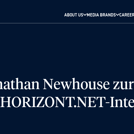
ABOUT US
MEDIA BRANDS
CAREE
than Newhouse zur 
im HORIZONT.NET-Int