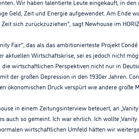
nnten. Wir haben talentierte Leute eingekauft, in de
nge Geld, Zeit und Energie aufgewendet. Am Ende war
e Zeit sich zurückzuziehen“, sagt Newhouse im HORI
nity Fair“, das als das ambitionierteste Projekt Cond
er aktuellen Wirtschaftskrise, sei es jedoch nicht mö
d die wirtschaftlichen Perspektiven nicht nur in Deut
r mit der großen Depression in den 1930er Jahren. Con
ben ökonomischen Druck verspürt wie andere große M
se in einem Zeitungsinterview beteuert, an „Vanity Fa
 auch so gemeint. Ich war ehrlich. Ich wollte ,Vanity 
 normalen wirtschaftlichen Umfeld hätten wir weiterg