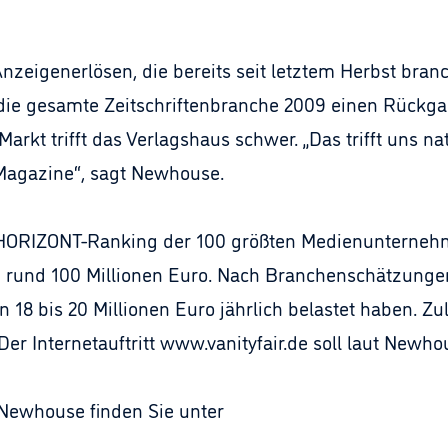
nzeigenerlösen, die bereits seit letztem Herbst bra
r die gesamte Zeitschriftenbranche 2009 einen Rück
arkt trifft das Verlagshaus schwer. „Das trifft uns na
Magazine“, sagt Newhouse.
 HORIZONT-Ranking der 100 größten Medienunterneh
 rund 100 Millionen Euro. Nach Branchenschätzungen s
18 bis 20 Millionen Euro jährlich belastet haben. Zu
er Internetauftritt www.vanityfair.de soll laut Newho
Newhouse finden Sie unter