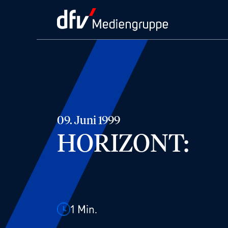
09. Juni 1999
HORIZONT:
1
Min.