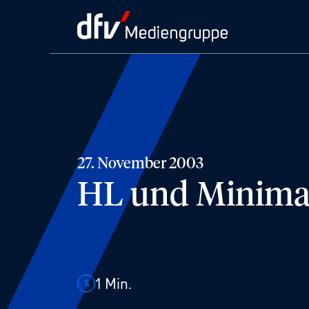
27. November 2003
HL und Minimal
1
Min.