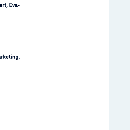
rt, Eva-
rketing,