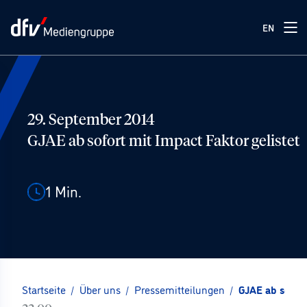
EN
29. September 2014
GJAE ab sofort mit Impact Faktor gelistet
1
Min.
Startseite
/
Über uns
/
Pressemitteilungen
/
GJAE ab sofort