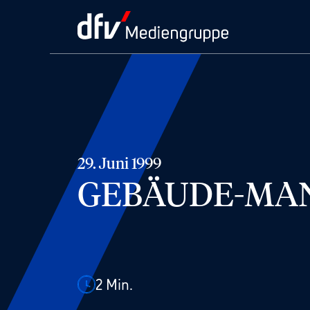
29. Juni 1999
GEBÄUDE-MA
2
Min.