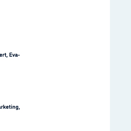
rt, Eva-
rketing,