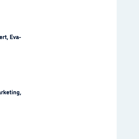
rt, Eva-
rketing,