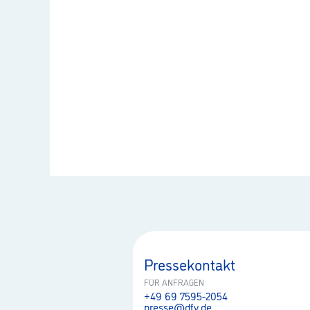
Pressekontakt
FÜR ANFRAGEN
+49 69 7595-2054
presse@dfv.de