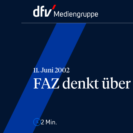
11. Juni 2002
FAZ denkt über 
2
Min.