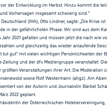
 vor der Entwicklung im Herbst. Hinzu kommt die tei
 und Vorhersagen insgesamt schwierig sind.“
eutschland (IHA), Otto Lindner, sagte: „Die Krise ist
ade in der gefährlichsten Phase. Wir sind aus dem K
s Jahr 2021 gefallen und müssen jetzt die nach wie 
ezahlen und gleichzeitig das wieder anlaufende Gesch
 tut gut“ mit vielen wichtigen Persönlichkeiten der 
Zeitung und der dfv Mediengruppe veranstaltet. Die 
 größten Veranstaltungen ihrer Art. Die Moderation 
 Groenewold sowie Rolf Westermann (ahgz). Am Abend
sentiert von der Autorin und Journalistin Bärbel Schä
 März 2022 geplant.
räsidentin der Österreichischen Hoteliervereinigung, 