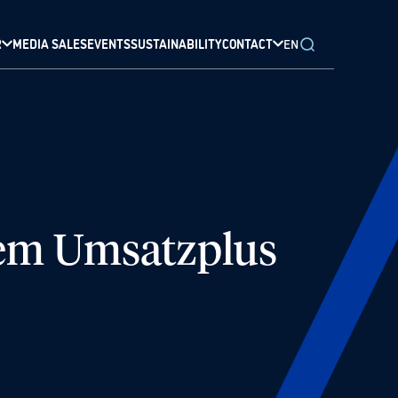
R
MEDIA SALES
EVENTS
SUSTAINABILITY
CONTACT
EN
htem Umsatzplus