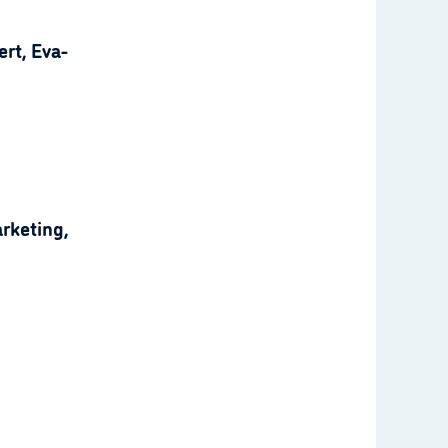
rt, Eva-
rketing,