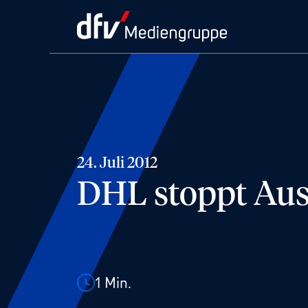
24. Juli 2012
DHL stoppt Aus
1
Min.