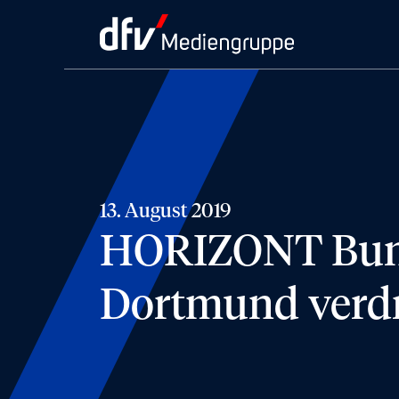
13. August 2019
HORIZONT Bund
Dortmund verdr