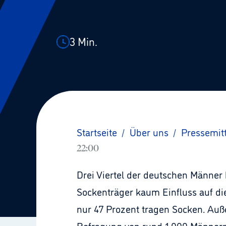
3
Min.
Startseite
/
Über uns
/
Pressemit
22:00
Drei Viertel der deutschen Männer
Sockenträger kaum Einfluss auf d
nur 47 Prozent tragen Socken. Au
Befragung von rund 1.000 Männern 