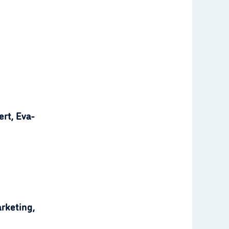
rt, Eva-
rketing,