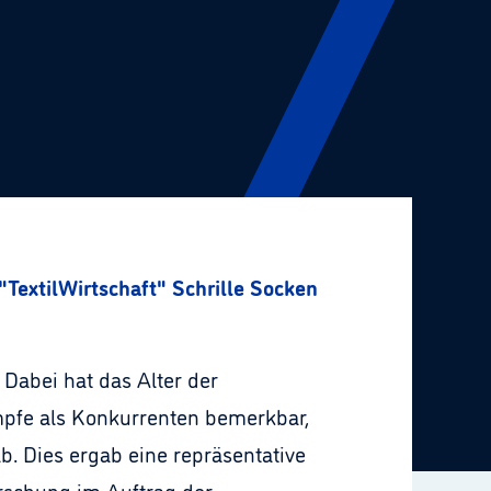
"TextilWirtschaft" Schrille Socken nur für schrille T
Dabei hat das Alter der
mpfe als Konkurrenten bemerkbar,
 Dies ergab eine repräsentative
rschung im Auftrag der