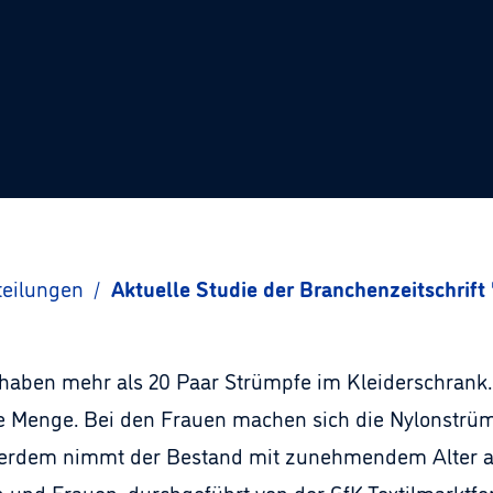
teilungen
/
Aktuelle Studie der Branchenzeitschrift 
 haben mehr als 20 Paar Strümpfe im Kleiderschrank. 
ie Menge. Bei den Frauen machen sich die Nylonstrü
ßerdem nimmt der Bestand mit zunehmendem Alter ab.
und Frauen, durchgeführt von der GfK-Textilmarktfo