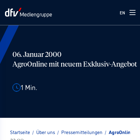
EN
06. Januar 2000
AgroOnline mit neuem Exklusiv-Angebot
1
Min.
Startseite
/
Über uns
/
Pressemitteilungen
/
AgroOnline mi