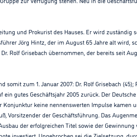
r Gruppe zur Verfügung stehen. Neu in die Geschäftsf
leitung und Prokurist des Hauses. Er wird zuständig s
sführer Jörg Hintz, der im August 65 Jahre alt wird,
 Dr. Rolf Grisebach übernommen, der bereits seit Au
d somit zum 1. Januar 2007: Dr. Rolf Grisebach (45); 
auf ein gutes Geschäftsjahr 2005 zurück. Der Deutsch
r Konjunktur keine nennenswerten Impulse kamen und
Ruß, Vorsitzender der Geschäftsführung. Das Augenme
usbau der erfolgreichen Titel sowie der Gewinnung 
ote investiert. Ungebrochen sei die Zielsetzung, du