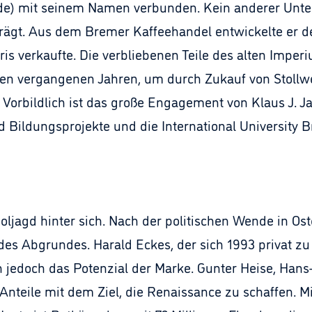
lade) mit seinem Namen verbunden. Kein anderer Unt
prägt. Aus dem Bremer Kaffeehandel entwickelte er 
ris verkaufte. Die verbliebenen Teile des alten Imper
 den vergangenen Jahren, um durch Zukauf von Stoll
rbildlich ist das große Engagement von Klaus J. Jaco
d Bildungsprojekte und die International University 
ljagd hinter sich. Nach der politischen Wende in Ost
des Abgrundes. Harald Eckes, der sich 1993 privat z
h jedoch das Potenzial der Marke. Gunter Heise, Hans
teile mit dem Ziel, die Renaissance zu schaffen. Mi