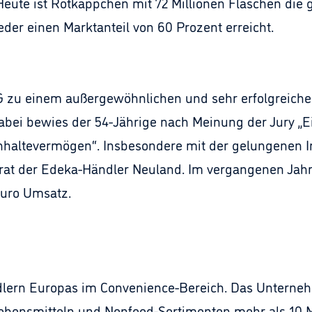
eute ist Rotkäppchen mit 72 Millionen Flaschen die 
der einen Marktanteil von 60 Prozent erreicht.
KG zu einem außergewöhnlichen und sehr erfolgreic
Dabei bewies der 54-Jährige nach Meinung der Jury „Ei
hhaltevermögen“. Insbesondere mit der gelungenen I
trat der Edeka-Händler Neuland. Im vergangenen Jah
Euro Umsatz.
dlern Europas im Convenience-Bereich. Das Unterne
Lebensmitteln und Nonfood-Sortimenten mehr als 10 