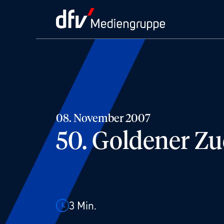
08. November 2007
50. Goldener Zu
3
Min.